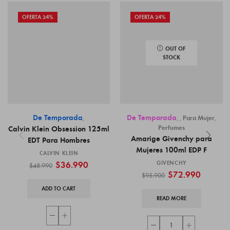
OFERTA 24%
OFERTA 24%
OUT OF
STOCK
De Temporada
De Temporada
,
,
,
Para Mujer
,
Perfumes
Calvin Klein Obsession 125ml
Amarige Givenchy para
EDT Para Hombres
Mujeres 100ml EDP F
CALVIN KLEIN
$
36.990
GIVENCHY
$
48.990
$
72.990
$
95.900
ADD TO CART
READ MORE