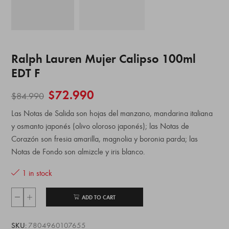
Ralph Lauren Mujer Calipso 100ml
EDT F
$
72.990
$
84.990
Las Notas de Salida son hojas del manzano, mandarina italiana
y osmanto japonés (olivo oloroso japonés); las Notas de
Corazón son fresia amarilla, magnolia y boronia parda; las
Notas de Fondo son almizcle y iris blanco.
1 in stock
ADD TO CART
SKU:
7804960107655