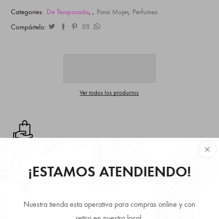
Categories:
De Temporada
,
,
Para Mujer
,
Perfumes
Compártelo:
Ver todos los productos
Retire Gratis en local disponibilidad inmediata.
¡ESTAMOS ATENDIENDO!
Envío Gratis comprando más de 3 producto.
Nuestra tienda esta operativa para compras online y con
retiro en nuestro local.