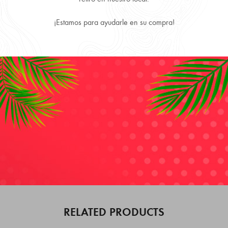
¡Estamos para ayudarle en su compra!
Despachamos a todo Chile, directo a tu puerta.
Productos 100% Originales y Precios más convenientes.
DESCRIPTION
REVIEWS (0)
Ralph
de
Ralph Lauren
es una fragancia de la familia olfativa
Floral Frutal para Mujeres.
Ralph
se lanzó en 2000. La Nariz
detrás de esta fragrancia es Alain Alchenberger.
RELATED PRODUCTS