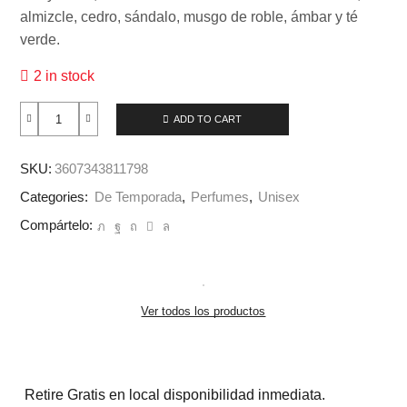
almizcle, cedro, sándalo, musgo de roble, ámbar y té
verde.
2 in stock
ADD TO CART
SKU:
3607343811798
Categories:
De Temporada
,
Perfumes
,
Unisex
Compártelo:
Ver todos los productos
Retire Gratis en local disponibilidad inmediata.