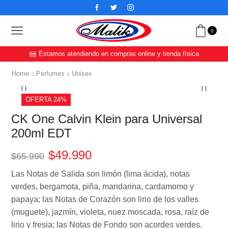
0
Estamos atendiendo en compras online y tienda física
Home
Perfumes
Unisex
OFERTA 24%
CK One Calvin Klein para Universal
200ml EDT
$
49.990
$
65.990
Las Notas de Salida son limón (lima ácida), notas
verdes, bergamota, piña, mandarina, cardamomo y
papaya; las Notas de Corazón son lirio de los valles
(muguete), jazmín, violeta, nuez moscada, rosa, raíz de
lirio y fresia; las Notas de Fondo son acordes verdes,