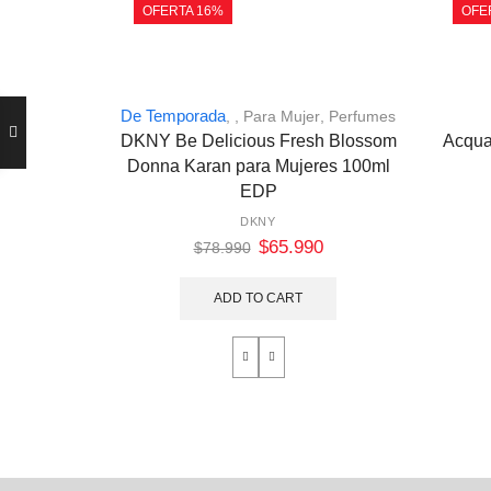
OFERTA 16%
OFE
De Temporada
,
,
Para Mujer
,
Perfumes
DKNY Be Delicious Fresh Blossom
Acqua
Donna Karan para Mujeres 100ml
EDP
DKNY
$
65.990
$
78.990
ADD TO CART