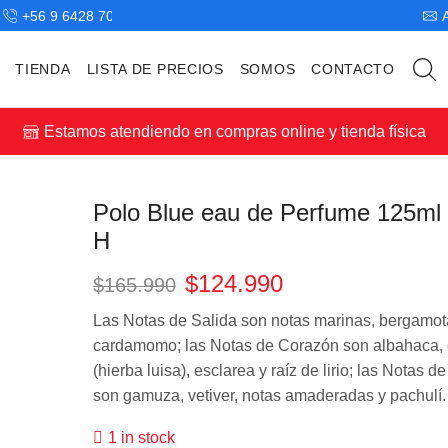
+56 9 6428 7043
TIENDA
LISTA DE PRECIOS
SOMOS
CONTACTO
Estamos atendiendo en compras online y tienda física
Polo Blue eau de Perfume 125m
H
$
124.990
$
165.990
Las Notas de Salida son notas marinas, bergamot
cardamomo; las Notas de Corazón son albahaca,
(hierba luisa), esclarea y raíz de lirio; las Notas 
son gamuza, vetiver, notas amaderadas y pachulí.
1 in stock