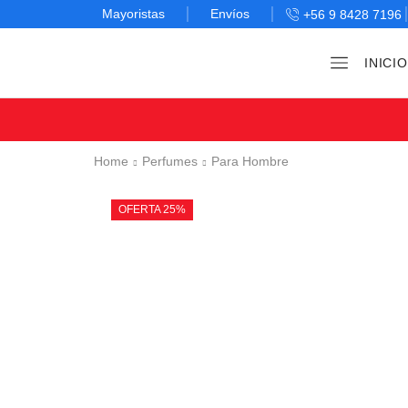
Mayoristas
Envíos
+56 9 8428 7196
INICIO
Home
Perfumes
Para Hombre
OFERTA 25%