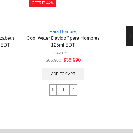
OFERTA 44%
OFERTA
Para Hombre
,
izabeth
Cool Water Davidoff para Hombres
Giorgio G
l EDT
125ml EDT
Mu
DAVIDOFF
GI
$
36.990
$
65.900
ADD TO CART