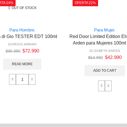
RTA 24%
OFERTA 22%
OUT OF STOCK
Para Hombre
Para Mujer
,
,
 di Gio TESTER EDT 100ml
Red Door Limited Edition El
Arden para Mujeres 100m
GIORGIO ARMANI
$
72.990
$
95.990
ELIZABETH ARDEN
$
42.990
$
54.990
READ MORE
ADD TO CART