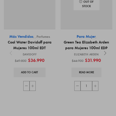
OUT OF
STOCK
Más Vendidos
Para Mujer
,
,
Perfumes
,
Cool Water Davidoff para
Green Tea Elizabeth Arden
Mujeres 100ml EDT
para Mujeres 100ml EDP
DAVIDOFF
ELIZABETH ARDEN
$
36.990
$
31.990
$
49.800
$
44.900
ADD TO CART
READ MORE