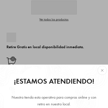
Ver todos los productos
Retire Gratis en local disponibilidad inmediata.
Envío Gratis comprando más de 3 producto.
¡ESTAMOS ATENDIENDO!
Despachamos a todo Chile, directo a tu puerta.
Nuestra tienda esta operativa para compras online y con
retiro en nuestro local.