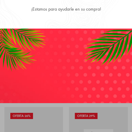
¡Estamos para ayudarle en su compra!
Productos 100% Originales y Precios más convenientes.
DESCRIPTION
REVIEWS (0)
Azzaro pour Homme
by
Azzaro
is a Aromatic Fougere fragrance
for men.
Azzaro pour Homme
was launched in 1978. Azzaro
pour Homme was created by Gerard Anthony and Richard
Wirtz.
RELATED PRODUCTS
OFERTA 26%
OFERTA 29%