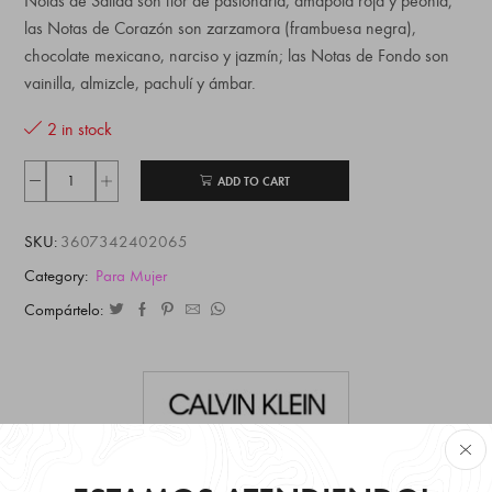
Notas de Salida son flor de pasionaria, amapola roja y peonía;
las Notas de Corazón son zarzamora (frambuesa negra),
chocolate mexicano, narciso y jazmín; las Notas de Fondo son
vainilla, almizcle, pachulí y ámbar.
2 in stock
ADD TO CART
SKU:
3607342402065
Category:
Para Mujer
Compártelo:
Ver todos los productos