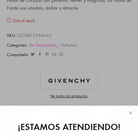
Notas de Corazón son pimienta, vetiver y magnolia; las Notas de
Fondo son sándalo, ámbar y almizcle.
Out of stock
SKU:
3274872394643
Categories:
De Temporada
,
,
Perfumes
Compártelo:
Ver todos los productos
¡ESTAMOS ATENDIENDO!
Retire Gratis en local disponibilidad inmediata.