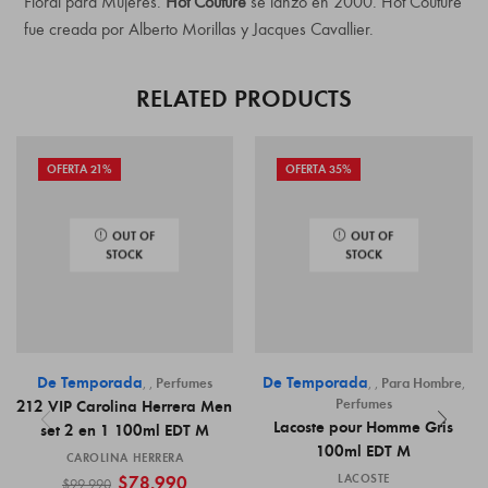
Floral para Mujeres.
Hot Couture
se lanzó en 2000. Hot Couture
fue creada por Alberto Morillas y Jacques Cavallier.
RELATED PRODUCTS
OFERTA 21%
OFERTA 35%
OUT OF
OUT OF
STOCK
STOCK
De Temporada
De Temporada
,
,
Perfumes
,
,
Para Hombre
,
Perfumes
212 VIP Carolina Herrera Men
Lacoste pour Homme Gris
set 2 en 1 100ml EDT M
100ml EDT M
CAROLINA HERRERA
$
78.990
LACOSTE
$
99.990