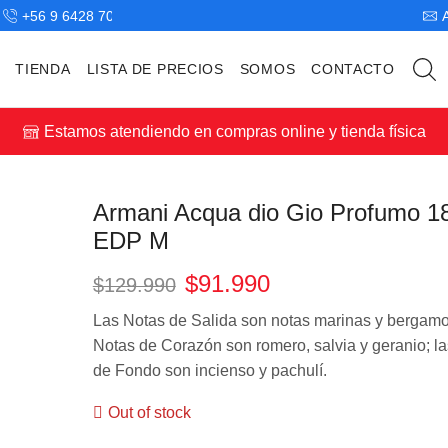
+56 9 6428 7043
TIENDA
LISTA DE PRECIOS
SOMOS
CONTACTO
Estamos atendiendo en compras online y tienda física
Armani Acqua dio Gio Profumo 1
EDP M
$
91.990
$
129.990
Las Notas de Salida son notas marinas y bergamot
Notas de Corazón son romero, salvia y geranio; l
de Fondo son incienso y pachulí.
Out of stock