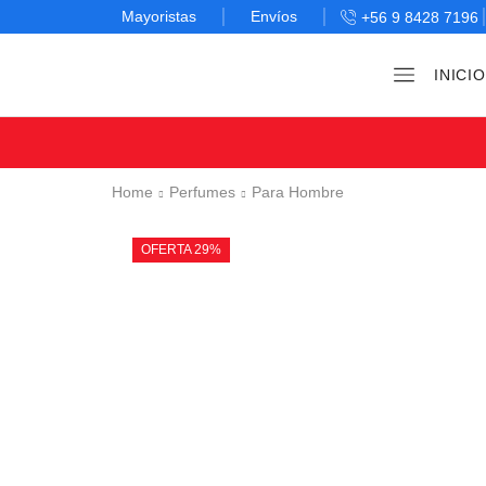
Mayoristas
Envíos
+56 9 8428 7196
INICIO
Home
Perfumes
Para Hombre
OFERTA 29%