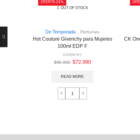
OFERTA 24%
OFE
OUT OF STOCK
De Temporada
,
,
Perfumes
Hot Couture Givenchy para Mujeres
CK One
100ml EDP F
GIVENCHY
$
72.990
$
95.900
READ MORE