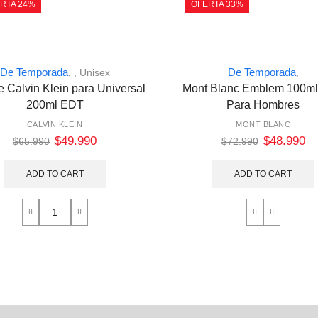
RTA 24%
OFERTA 33%
De Temporada
De Temporada
,
,
Unisex
,
 Calvin Klein para Universal
Mont Blanc Emblem 100m
200ml EDT
Para Hombres
CALVIN KLEIN
MONT BLANC
$
49.990
$
48.990
$
65.990
$
72.990
ADD TO CART
ADD TO CART