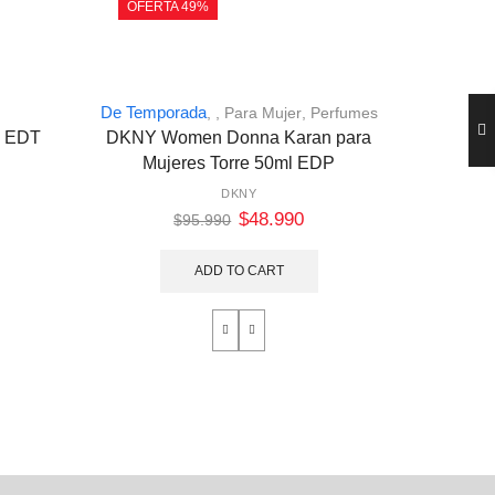
OFERTA 49%
OFERT
De Temporada
De Temp
,
,
Para Mujer
,
Perfumes
l EDT
DKNY Women Donna Karan para
Amarig
Mujeres Torre 50ml EDP
DKNY
$
48.990
$
95.990
ADD TO CART