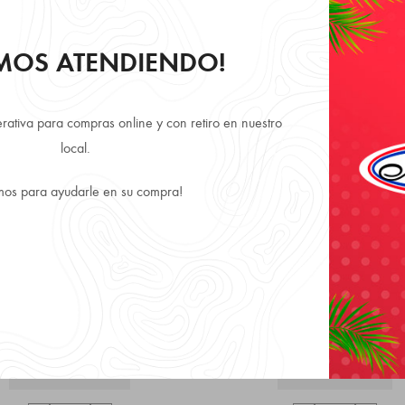
RTA 26%
OFERTA 19%
AMOS ATENDIENDO!
OUT OF STOCK
rativa para compras online y con retiro en nuestro
local.
mos para ayudarle en su compra!
Para Mujer
Más Vendidos
,
,
,
Perfume
io Giorgio Beverly Hills para
Carolina Herrera for women
Mujeres 90ml EDT F
EDP Clasico
GIORGIO BEVERLY HILLS
CAROLINA HERRERA
$
36.990
$
72.990
$
49.990
$
89.900
ADD TO CART
READ MORE