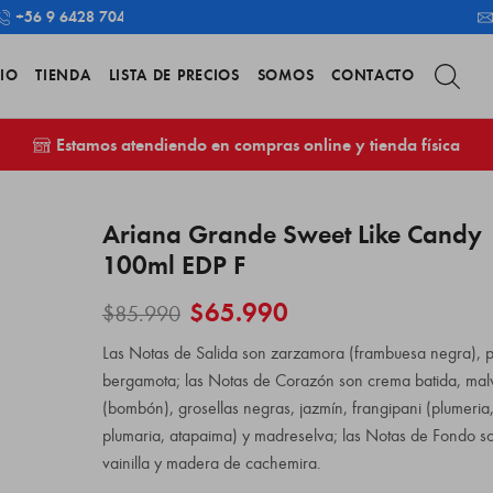
+56 9 6428 7043
CIO
TIENDA
LISTA DE PRECIOS
SOMOS
CONTACTO
Estamos atendiendo en compras online y tienda física
Ariana Grande Sweet Like Candy
100ml EDP F
$
65.990
$
85.990
Las Notas de Salida son zarzamora (frambuesa negra), p
bergamota; las Notas de Corazón son crema batida, mal
(bombón), grosellas negras, jazmín, frangipani (plumeria
plumaria, atapaima) y madreselva; las Notas de Fondo s
vainilla y madera de cachemira.