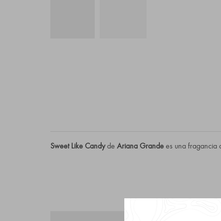
Sweet Like Candy
de
Ariana Grande
es una fragancia d