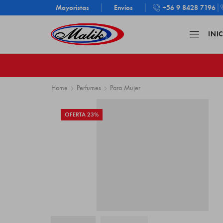
+56 9 8428 7196
Mayoristas
Envíos
INI
Home
Perfumes
Para Mujer
OFERTA 23%