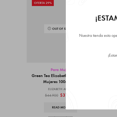
OFERTA 29%
OFE
¡EST
OUT OF STOCK
Nuestra tienda esta ope
¡Esta
Para Mujer
,
Green Tea Elizabeth Arden para
Giorg
Mujeres 100ml EDP
ELIZABETH ARDEN
$
31.990
$
44.900
READ MORE