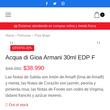
0
Estamos atendiendo en compras online y tienda física
Home
Perfumes
Para Mujer
OFERTA 20%
Acqua di Gioa Armani 30ml EDP F
$
38.990
$
48.990
Las Notas de Salida son limón de Amalfi (lima de Amalfi)
y menta; las Notas de Corazón son jazmín, peonía y
pimienta rosa; las Notas de Fondo son cedro de Virginia,
ládano francés y azúcar moreno.
Out of stock