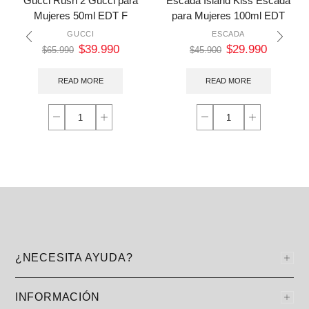
Gucci Rush 2 Gucci para
Escada Island Kiss Escada
Mujeres 50ml EDT F
para Mujeres 100ml EDT
GUCCI
ESCADA
$
39.990
$
29.990
$
65.990
$
45.900
READ MORE
READ MORE
¿NECESITA AYUDA?
INFORMACIÓN