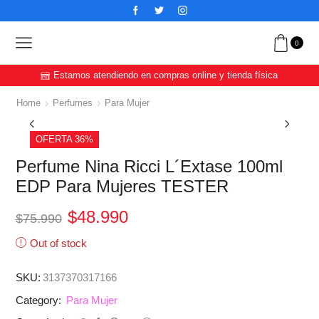
0
Estamos atendiendo en compras online y tienda física
Home
Perfumes
Para Mujer
OFERTA 36%
Perfume Nina Ricci L´Extase 100ml
EDP Para Mujeres TESTER
$
48.990
$
75.990
Out of stock
SKU:
3137370317166
Para Mujer
Category: