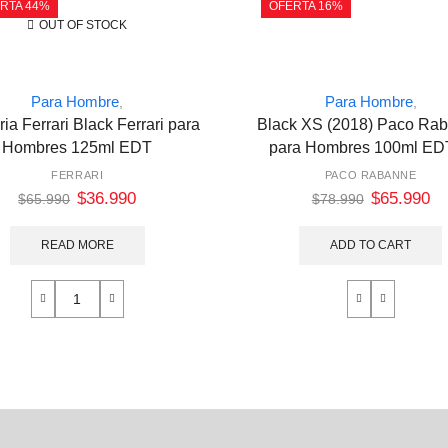
RTA 44%
OFERTA 16%
OUT OF STOCK
Para Hombre
Para Hombre
,
,
ia Ferrari Black Ferrari para
Black XS (2018) Paco Ra
Hombres 125ml EDT
para Hombres 100ml ED
FERRARI
PACO RABANNE
$
36.990
$
65.990
$
65.990
$
78.990
READ MORE
ADD TO CART