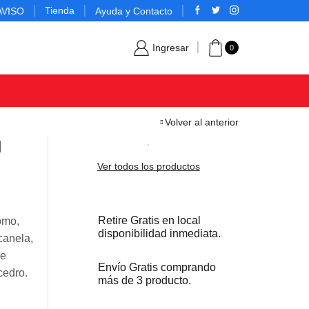
Tienda
AVISO
Ayuda y Contacto
Ingresar
0
Volver al anterior
l
Ver todos los productos
Retire Gratis en local
omo,
disponibilidad inmediata.
canela,
de
Envío Gratis comprando
cedro.
más de 3 producto.