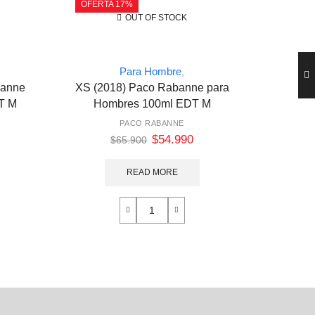
OFERTA 17%
OFERT
OUT OF STOCK
Para Hombre
,
banne
XS (2018) Paco Rabanne para
Hugo 
T M
Hombres 100ml EDT M
H
PACO RABANNE
$
54.990
$
65.900
READ MORE