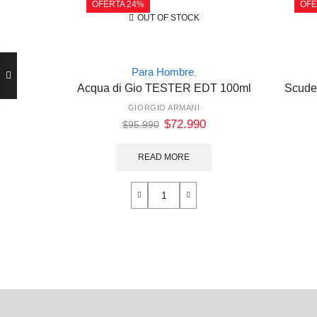
OFERTA 24%
OFE
OUT OF STOCK
Para Hombre
,
Acqua di Gio TESTER EDT 100ml
Scuder
GIORGIO ARMANI
$
72.990
$
95.990
READ MORE