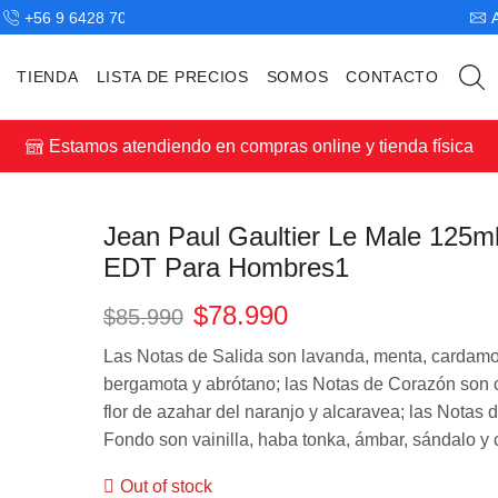
+56 9 6428 7043
TIENDA
LISTA DE PRECIOS
SOMOS
CONTACTO
Estamos atendiendo en compras online y tienda física
Jean Paul Gaultier Le Male 125m
EDT Para Hombres1
$
78.990
$
85.990
Las Notas de Salida son lavanda, menta, cardam
bergamota y abrótano; las Notas de Corazón son 
flor de azahar del naranjo y alcaravea; las Notas 
Fondo son vainilla, haba tonka, ámbar, sándalo y 
Out of stock