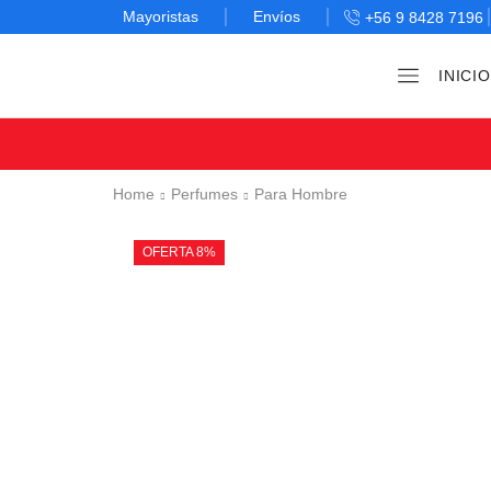
Mayoristas
Envíos
+56 9 8428 7196
INICIO
Home
Perfumes
Para Hombre
OFERTA 8%