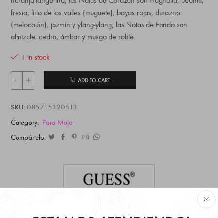
naranja tangerina; las Notas de Corazón son magnolia, peonía,
fresia, lirio de los valles (muguete), bayas rojas, durazno
(melocotón), jazmín y ylang-ylang; las Notas de Fondo son
almizcle, cedro, ámbar y musgo de roble.
1 in stock
ADD TO CART
SKU:
085715320513
Category:
Para Mujer
Compártelo:
Ver todos los productos