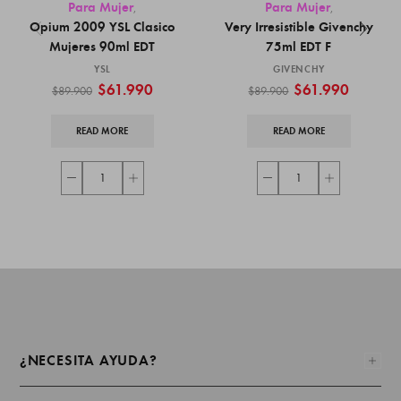
Para Mujer
Para Mujer
,
,
Opium 2009 YSL Clasico
Very Irresistible Givenchy
Mujeres 90ml EDT
75ml EDT F
YSL
GIVENCHY
$
61.990
$
61.990
$
89.900
$
89.900
READ MORE
READ MORE
¿NECESITA AYUDA?