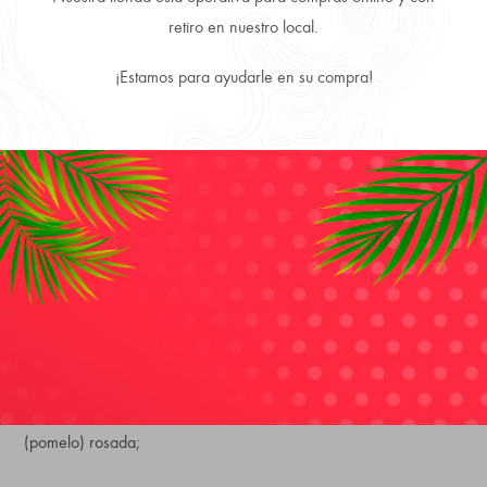
retiro en nuestro local.
¡Estamos para ayudarle en su compra!
Despachamos a todo Chile, directo a tu puerta.
Productos 100% Originales y Precios más convenientes.
DESCRIPTION
REVIEWS (0)
That Moment
de
One Direction
es una fragancia de la familia
olfativa Floral Frutal para Mujeres.
That Moment
se lanzó en
2014. Las Notas de Salida son manzana verde y toronja
(pomelo) rosada;