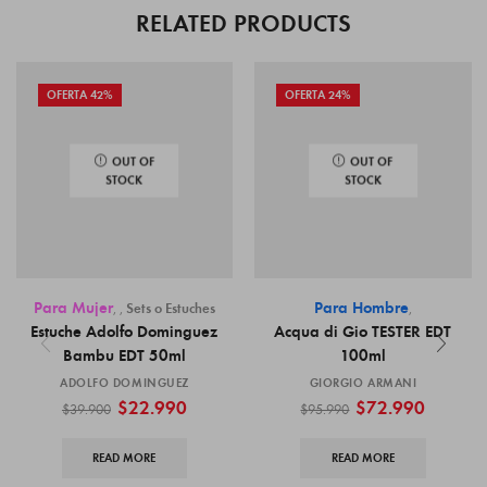
RELATED PRODUCTS
OFERTA 42%
OFERTA 24%
OUT OF
OUT OF
STOCK
STOCK
Para Mujer
Para Hombre
,
,
Sets o Estuches
,
Estuche Adolfo Dominguez
Acqua di Gio TESTER EDT
Bambu EDT 50ml
100ml
ADOLFO DOMINGUEZ
GIORGIO ARMANI
$
22.990
$
72.990
$
39.900
$
95.990
READ MORE
READ MORE