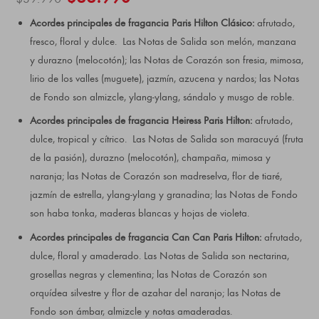
Acordes principales de fragancia Paris Hilton Clásico:
afrutado,
fresco, floral y dulce. Las Notas de Salida son melón, manzana
y durazno (melocotón); las Notas de Corazón son fresia, mimosa,
lirio de los valles (muguete), jazmín, azucena y nardos; las Notas
de Fondo son almizcle, ylang-ylang, sándalo y musgo de roble.
Acordes principales de fragancia Heiress Paris Hilton:
afrutado,
dulce, tropical y cítrico. Las Notas de Salida son maracuyá (fruta
de la pasión), durazno (melocotón), champaña, mimosa y
naranja; las Notas de Corazón son madreselva, flor de tiaré,
jazmín de estrella, ylang-ylang y granadina; las Notas de Fondo
son haba tonka, maderas blancas y hojas de violeta.
Acordes principales de fragancia Can Can Paris Hilton:
afrutado,
dulce, floral y amaderado. Las Notas de Salida son nectarina,
grosellas negras y clementina; las Notas de Corazón son
orquídea silvestre y flor de azahar del naranjo; las Notas de
Fondo son ámbar, almizcle y notas amaderadas.