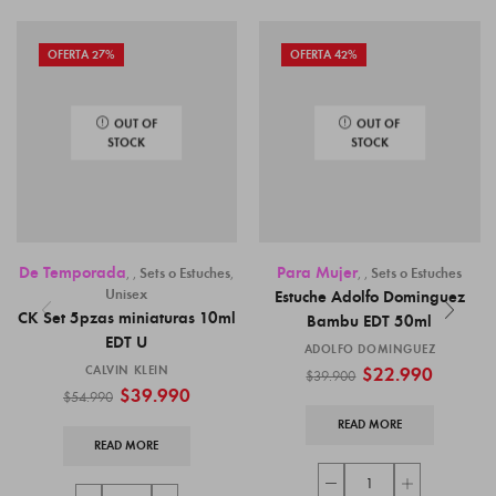
OFERTA 27%
OFERTA 42%
OUT OF
OUT OF
STOCK
STOCK
De Temporada
Para Mujer
,
,
Sets o Estuches
,
,
,
Sets o Estuches
Unisex
Estuche Adolfo Dominguez
CK Set 5pzas miniaturas 10ml
Bambu EDT 50ml
EDT U
ADOLFO DOMINGUEZ
CALVIN KLEIN
$
22.990
$
39.900
$
39.990
$
54.990
READ MORE
READ MORE