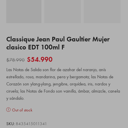
Classique Jean Paul Gaultier Mujer
clasico EDT 100ml F
$
54.990
$
78.990
Las Notas de Salida son flor de azahar del naranjo, anís
estrellado, rosa, mandarina, pera y bergamota; las Notas de
Corazón son ylang-ylang, jengibre, orquídea, iris, nardos y
ciruela; las Notas de Fondo son vainilla, ámbar, almizcle, canela
y sándalo.
Out of stock
SKU:
8435415011341