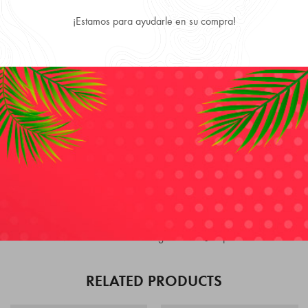
¡Estamos para ayudarle en su compra!
Despachamos a todo Chile, directo a tu puerta.
Productos 100% Originales y Precios más convenientes.
DESCRIPTION
REVIEWS (0)
Classique
de
Jean Paul Gaultier
es una fragancia de la familia
olfativa Oriental Floral para Mujeres.
Classique
se lanzó en
1993. La Nariz detrás de esta fragrancia es Jacques Cavallier.
RELATED PRODUCTS