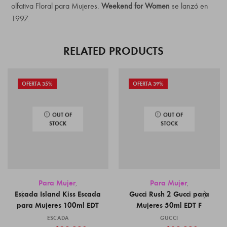
olfativa Floral para Mujeres.
Weekend for Women
se lanzó en
1997.
RELATED PRODUCTS
OFERTA 35%
OFERTA 39%
OUT OF
OUT OF
STOCK
STOCK
Para Mujer
Para Mujer
,
,
Escada Island Kiss Escada
Gucci Rush 2 Gucci para
para Mujeres 100ml EDT
Mujeres 50ml EDT F
ESCADA
GUCCI