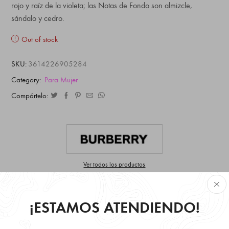
rojo y raíz de la violeta; las Notas de Fondo son almizcle,
sándalo y cedro.
Out of stock
SKU:
3614226905284
Category:
Para Mujer
Compártelo:
Ver todos los productos
¡ESTAMOS ATENDIENDO!
Retire Gratis en local disponibilidad inmediata.