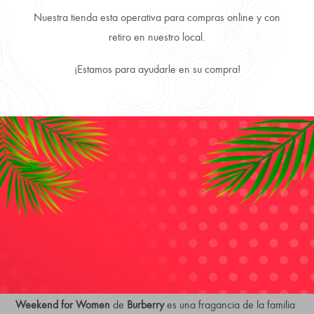
Nuestra tienda esta operativa para compras online y con
retiro en nuestro local.
Envío Gratis comprando más de 3 producto.
¡Estamos para ayudarle en su compra!
Despachamos a todo Chile, directo a tu puerta.
Productos 100% Originales y Precios más convenientes.
DESCRIPTION
REVIEWS (0)
Weekend for Women
de
Burberry
es una fragancia de la familia