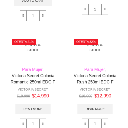
ADD TO CART
OFERTA 21%
OFERTA 32%
OUT OF
OUT OF
STOCK
STOCK
Para Mujer
Para Mujer
,
,
Victoria Secret Colonia
Victoria Secret Colonia
Romantic 250ml EDC F
Rush 250ml EDC F
VICTORIA SECRET
VICTORIA SECRET
$
14.990
$
12.990
$
18.990
$
18.990
READ MORE
READ MORE