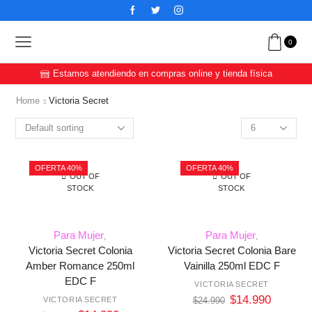
0
Estamos atendiendo en compras online y tienda física
Home
Victoria Secret
OFERTA 40%
OFERTA 40%
OUT OF
OUT OF
STOCK
STOCK
Para Mujer
Para Mujer
,
,
Victoria Secret Colonia
Victoria Secret Colonia Bare
Amber Romance 250ml
Vainilla 250ml EDC F
EDC F
VICTORIA SECRET
$
14.990
VICTORIA SECRET
$
24.990