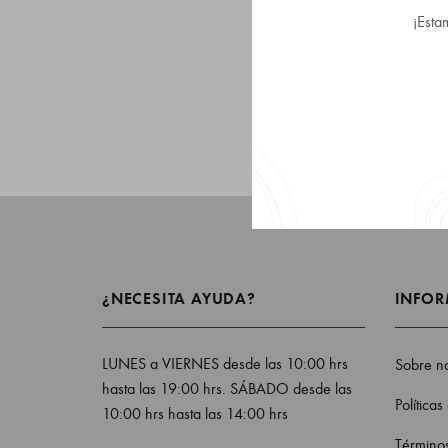
¡Esta
¿NECESITA AYUDA?
INFO
LUNES a VIERNES desde las 10:00 hrs
Sobre no
hasta las 19:00 hrs. SÁBADO desde las
Políticas
10:00 hrs hasta las 14:00 hrs
Términos