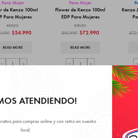
Para Mujer
Para Mujer
P
r de Kenzo 100ml
Flower de Kenzo 100ml
Kenzo 
P Para Mujeres
EDP Para Mujeres
Pa
KENZO
KENZO
$
54.990
$
72.990
2.990
$
95.990
$
72
READ MORE
READ MORE
AMOS ATENDIENDO!
rativa para compras online y con retiro en nuestro
local.
MÉTODOS DE ENVÍO