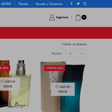
AVISO
Tienda
Ayuda y Contacto
Ingresar
0
Volver al anterior
Mostrar
A 49%
OFERTA 26%
OUT OF
STOCK
OUT OF
STOCK