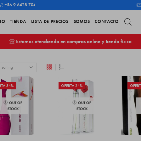
+56 9 6428 7043
CIO
TIENDA
LISTA DE PRECIOS
SOMOS
CONTACTO
Estamos atendiendo en compras online y tienda física
RTA 34%
OFERTA 24%
OFERT
OUT OF
OUT OF
STOCK
STOCK