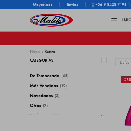
+56 9 8428 7196
Mayoristas
Envíos
INI
Home
Kenzo
CATEGORÍAS
De Temporada
(45)
OFE
Más Vendidos
(19)
Novedades
(3)
Otros
(7)
Perfumes
(443)
Para Hombre
(210)