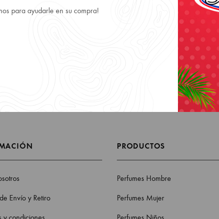
Enviamos su pedido directo a su puerta, despacho a todo
Pued
mos para ayudarle en su compra!
Chile. También puede retirar e nuestra tienda a costo $0 y
WebP
al instante de su compra.
RMACIÓN
PRODUCTOS
sotros
Perfumes Hombre
 de Envío y Retiro
Perfumes Mujer
 y condiciones
Perfumes Niños