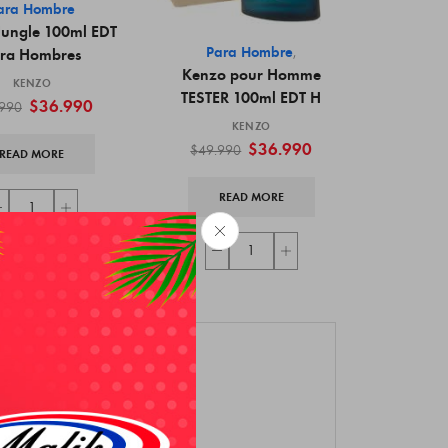
ara Hombre
Jungle 100ml EDT
Para Hombre
,
ra Hombres
Kenzo pour Homme
KENZO
TESTER 100ml EDT H
$
36.990
.990
KENZO
$
36.990
$
49.990
READ MORE
READ MORE
MÉTODOS DE PAGO