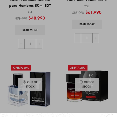
para Hombres 80ml EDT
YSL
$
61.990
YSL
$
85.990
$
48.990
$
78.990
READ MORE
READ MORE
OFERTA 30%
OFERTA 21%
OUT OF
OUT OF
STOCK
STOCK
Para Hombre
Para Hombre
,
,