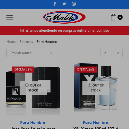
0
Estamos atendiendo en compras online y tienda física
Home
Perfumes
Para Hombre
OFERTA 38%
OFERTA 28%
OUT OF
OUT OF
STOCK
STOCK
Para Hombre
Para Hombre
,
,
Jazz Yves Saint Laurent
YSL Y men 100ml EDT H