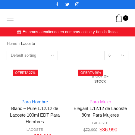
0
Estamos atendiendo en compras online y tienda física
Home
Lacoste
OFERTA 27%
OFERTA 49%
OUT OF
STOCK
Para Hombre
Para Mujer
Blanc – Pure L.12.12 de
Elegant L.12.12 de Lacoste
Lacoste 100ml EDT Para
90ml Para Mujeres
Hombres
LACOSTE
$
36.990
LACOSTE
$
72.990